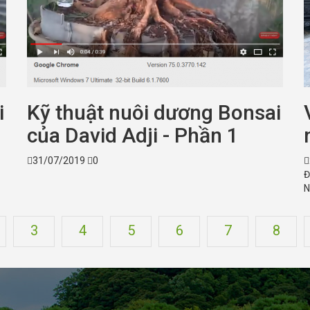
i
Kỹ thuật nuôi dương Bonsai
của David Adji - Phần 1
31/07/2019
0
Đ
N
3
4
5
6
7
8