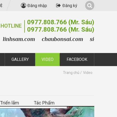
Đăng nhập
Đăng ký
HỆ
0977.808.766
(Mr. Sáu)
HOTLINE
0977.808.766
(Mr. Sáu)
hsam.com
chaubonsai.com
sieuthibonsai.
GALLERY
VIDEO
FACEBOOK
Trang chủ
Video
Triển lãm
Tác Phẩm