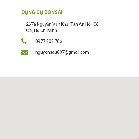
DỤNG CỤ BONSAI
267a Nguyễn Văn Khạ, Tân An Hội, Củ
Chi, Hồ Chí Minh
0977 808 766
nguyensau007@gmail.com