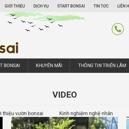
GIỚI THIỆU
DỊCH VỤ
START BONSAI
TIN TỨC
LIÊN 
lin
T BONSAI
KHUYẾN MÃI
THÔNG TIN TRIỂN LÃM
VIDEO
i thiệu vườn bonsai
Kinh nghiệm nghệ nhân