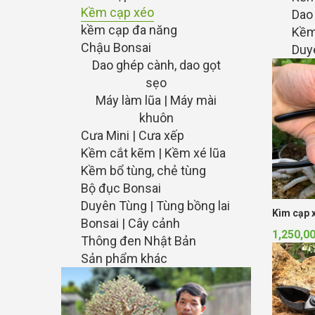
Kềm cạp xéo
Dao
kềm cạp đa năng
Kềm
Chậu Bonsai
Duyê
Dao ghép cành, dao gọt
sẹo
Máy làm lũa | Máy mài
khuôn
Cưa Mini | Cưa xếp
Kềm cắt kẽm | Kềm xé lũa
Kềm bổ tùng, chẻ tùng
Bộ đục Bonsai
Duyên Tùng | Tùng bồng lai
Kìm cạp x
Bonsai | Cây cảnh
1,250,0
Thông đen Nhật Bản
Sản phẩm khác