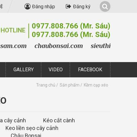
Đăng nhập
Đăng ký
HỆ
0977.808.766
(Mr. Sáu)
HOTLINE
0977.808.766
(Mr. Sáu)
com
chaubonsai.com
sieuthibonsai.com
GALLERY
VIDEO
FACEBOOK
Trang chủ
Sản phẩm
Kềm cạp xéo
ÉO
ỉa cây cảnh
Kéo cắt cành
Keo liền sẹo cây cảnh
Chậu Bonsai