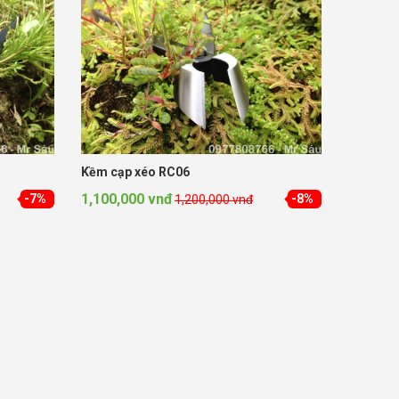
Kềm cạp xéo RC06
1,100,000 vnđ
-7%
-8%
1,200,000 vnđ