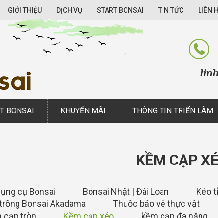
GIỚI THIỆU
DỊCH VỤ
START BONSAI
TIN TỨC
LIÊN 
linhsam.
T BONSAI
KHUYẾN MÃI
THÔNG TIN TRIỂN LÃM
KỀM CẠP X
dụng cụ Bonsai
Bonsai Nhật | Đài Loan
Kéo t
 trồng Bonsai Akadama
Thuốc bảo vệ thực vật
 cạp tròn
Kềm cạp xéo
kềm cạp đa năng