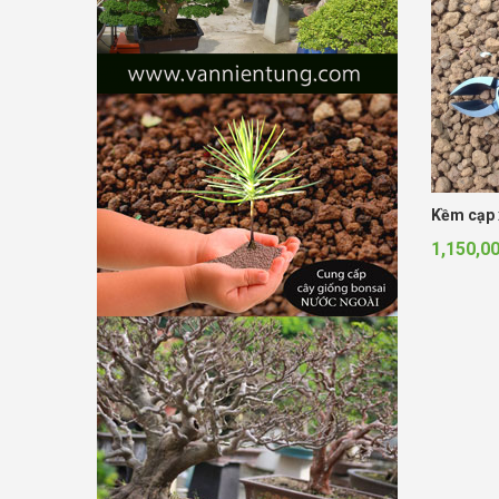
Kềm cạp 
1,150,0