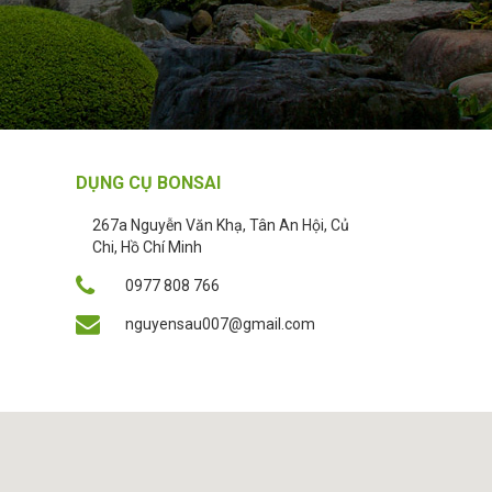
DỤNG CỤ BONSAI
267a Nguyễn Văn Khạ, Tân An Hội, Củ
Chi, Hồ Chí Minh
0977 808 766
nguyensau007@gmail.com