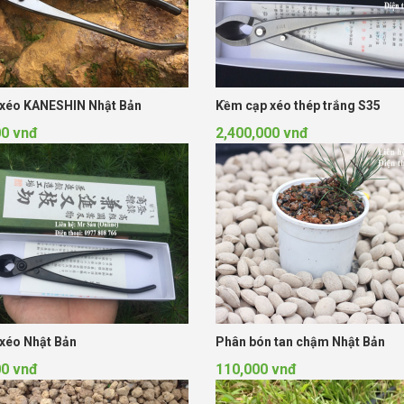
xéo KANESHIN Nhật Bản
Kềm cạp xéo thép trắng S35
00 vnđ
2,400,000 vnđ
xéo Nhật Bản
Phân bón tan chậm Nhật Bản
00 vnđ
110,000 vnđ