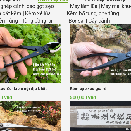
 ghép cành, dao gọt sẹo
Máy làm lũa | Máy mài kh
 cắt kẽm | Kềm xé lũa
Kềm bổ tùng, chẻ tùng
n Tùng | Tùng bồng lai
Bonsai | Cây cảnh
T
éo Senkichi nội địa Nhật
Kềm cạp xéo giá rẻ
00 vnđ
500,000 vnđ