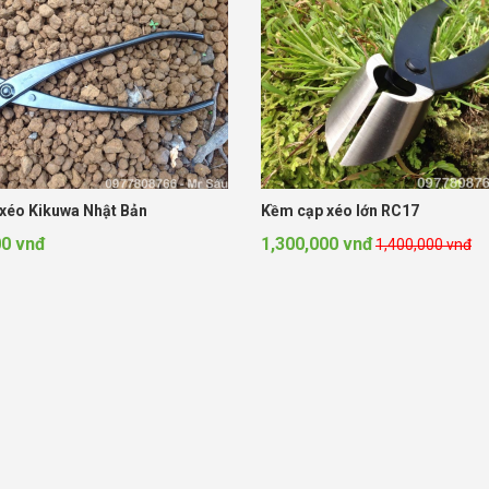
xéo Kikuwa Nhật Bản
Kềm cạp xéo lớn RC17
00 vnđ
1,300,000 vnđ
1,400,000 vnđ