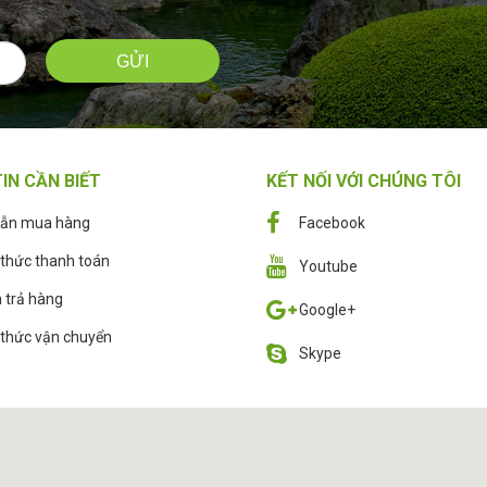
IN CẦN BIẾT
KẾT NỐI VỚI CHÚNG TÔI
ẫn mua hàng
Facebook
thức thanh toán
Youtube
 trả hàng
Google+
thức vận chuyển
Skype