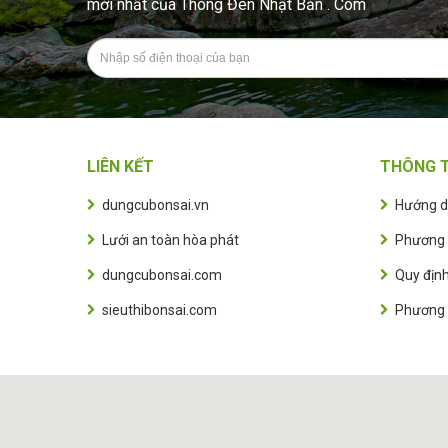
mới nhất của Thông Đen Nhật Bản . Com
LIÊN KẾT
THÔNG T
dungcubonsai.vn
Hướng d
Lưới an toàn hòa phát
Phương 
dungcubonsai.com
Quy định
sieuthibonsai.com
Phương 