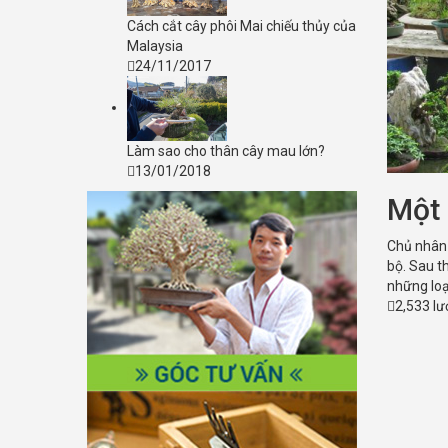
Cách cắt cây phôi Mai chiếu thủy của
Malaysia
24/11/2017
Làm sao cho thân cây mau lớn?
13/01/2018
Một 
Chủ nhân 
bộ. Sau t
những loạ
2,533 l