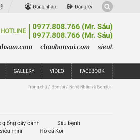
Đăng nhập
Đăng ký
HỆ
0977.808.766
(Mr. Sáu)
HOTLINE
0977.808.766
(Mr. Sáu)
m.com
chaubonsai.com
sieuthibonsai.com
GALLERY
VIDEO
FACEBOOK
Trang chủ
Bonsai
Nghệ Nhân và Bonsai
 giống cây cảnh
Sâu bệnh
siêu mini
Hồ cá Koi