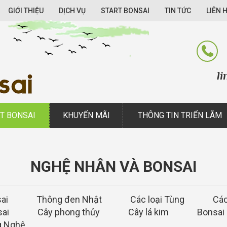
GIỚI THIỆU
DỊCH VỤ
START BONSAI
TIN TỨC
LIÊN 
linhsa
T BONSAI
KHUYẾN MÃI
THÔNG TIN TRIỂN LÃM
NGHỆ NHÂN VÀ BONSAI
ai
Thông đen Nhật
Các loại Tùng
Các
sai
Cây phong thủy
Cây lá kim
Bonsai 
g Nghệ