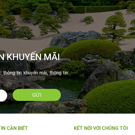
N KHUYẾN MÃI
thông tin khuyến mãi, thông tin
IN CẦN BIẾT
KẾT NỐI VỚI CHÚNG TÔI