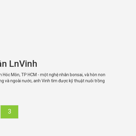
ân LnVinh
ện Hóc Môn, TP HCM - một nghệ nhân bonsai, và hòn non
ng và ngoài nước, anh Vinh tìm được kỹ thuật nuôi trồng
3