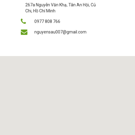
267a Nguyễn Văn Khạ, Tân An Hội, Củ
Chi, Hồ Chí Minh
0977 808 766
nguyensau007@gmail.com