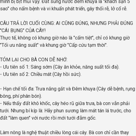
mình bị bịt mũi vậy. Đất sũng nước đêm khuya là "khách sạn 5
sao" cho nấm bệnh và vi khuẩn phát triển, gây thối rễ, lở cổ rễ.
CÂU TRẢ LỜI CUỐI CÙNG: AI CŨNG ĐÚNG, NHƯNG PHẢI ĐÚNG
"CÁI BỤNG" CỦA CÂY!
Thực tế, không có khung giờ nào là "cấm tiệt", chỉ có khung giờ
"Tối ưu năng suất" và khung giờ "Cấp cứu tạm thời".
TÓM LẠI CHO BÀ CON DỄ NHỚ:
- Ưu tiên số 1: Sáng sớm (Cây ăn khỏe, năng suất tối đa).
- Ưu tiên số 2: Chiều mát (Cây hồi sức).
- Hạn chế tối đa: Trưa nắng gắt và Đêm khuya (Cây dễ bệnh, rụng
bông, phí phân bón).
- Nếu thấy đất khô khốc, cây héo rũ giữa trưa, bà con vẫn phải
tưới. Nhưng bí kíp là: Hãy phun sương làm mát tán lá trước, cho
đất "làm quen" với nước rồi mới tưới đẫm gốc.
Làm nông là nghệ thuật chiều lòng cái cây. Bà con chỉ cần thay