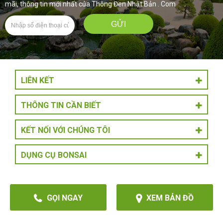
mãi, thông tin mới nhất của Thông Đen Nhật Bản . Com
LIÊN KẾT
THÔNG TIN CẦN BIẾT
KẾT NỐI VỚI CHÚNG TÔI
DỤNG CỤ BONSAI
GỌI NGAY
XEM BẢN ĐỒ