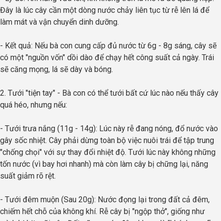
Đây là lúc cây cần một dòng nước chảy liên tục từ rễ lên lá để
làm mát và vận chuyển dinh dưỡng.
- Kết quả: Nếu bà con cung cấp đủ nước từ 6g - 8g sáng, cây sẽ
có một "nguồn vốn" dồi dào để chạy hết công suất cả ngày. Trái
sẽ căng mọng, lá sẽ dày và bóng.
2. Tưới "tiện tay" - Bà con có thể tưới bất cứ lúc nào nếu thấy cây
quá héo, nhưng nếu:
- Tưới trưa nắng (11g - 14g): Lúc này rễ đang nóng, đổ nước vào
gây sốc nhiệt. Cây phải dừng toàn bộ việc nuôi trái để tập trung
"chống chọi" với sự thay đổi nhiệt độ. Tưới lúc này không những
tốn nước (vì bay hơi nhanh) mà còn làm cây bị chững lại, năng
suất giảm rõ rệt.
- Tưới đêm muộn (Sau 20g): Nước đọng lại trong đất cả đêm,
chiếm hết chỗ của không khí. Rễ cây bị "ngộp thở", giống như