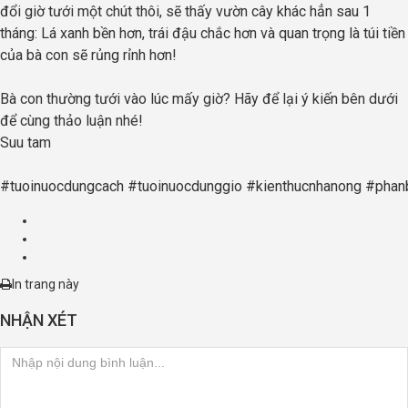
đổi giờ tưới một chút thôi, sẽ thấy vườn cây khác hẳn sau 1
tháng: Lá xanh bền hơn, trái đậu chắc hơn và quan trọng là túi tiền
của bà con sẽ rủng rỉnh hơn!
Bà con thường tưới vào lúc mấy giờ? Hãy để lại ý kiến bên dưới
để cùng thảo luận nhé!
Suu tam
#tuoinuocdungcach
#tuoinuocdunggio
#kienthucnhanong
#phan
In trang này
NHẬN XÉT