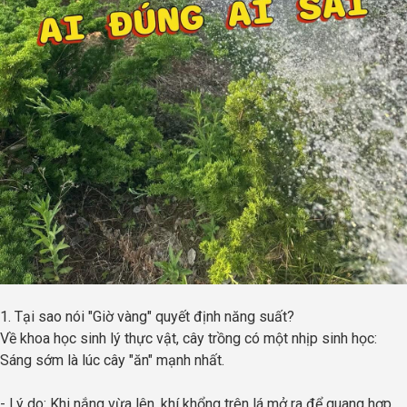
1. Tại sao nói "Giờ vàng" quyết định năng suất?
Về khoa học sinh lý thực vật, cây trồng có một nhịp sinh học:
Sáng sớm là lúc cây "ăn" mạnh nhất.
- Lý do: Khi nắng vừa lên, khí khổng trên lá mở ra để quang hợp.