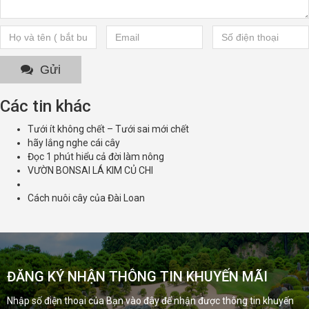
Gửi
Các tin khác
Tưới ít không chết – Tưới sai mới chết
hãy lắng nghe cái cây
Đọc 1 phút hiểu cả đời làm nông
VƯỜN BONSAI LÁ KIM CỦ CHI
Cách nuôi cây của Đài Loan
ĐĂNG KÝ NHẬN THÔNG TIN KHUYẾN MÃI
Nhập số điện thoại của Bạn vào đây để nhận được thông tin khuyến